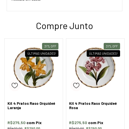
Compre Junto
31
%
OFF
31
%
OFF
ÚLTIMAS UNIDADES!
ÚLTIMAS UNIDADES!
Kit 4 Pratos Raso Orquideé
Kit 4 Pratos Raso Orquideé
Laranja
Rosa
R$275,50
com
Pix
R$275,50
com
Pix
R$420,00
R$290,00
R$420,00
R$290,00