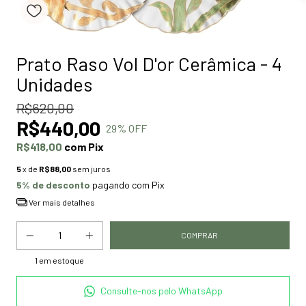
Prato Raso Vol D'or Cerâmica - 4
Unidades
R$620,00
R$440,00
29
% OFF
R$418,00
com
Pix
5
x de
R$88,00
sem juros
5% de desconto
pagando com Pix
Ver mais detalhes
1
em estoque
Consulte-nos pelo WhatsApp