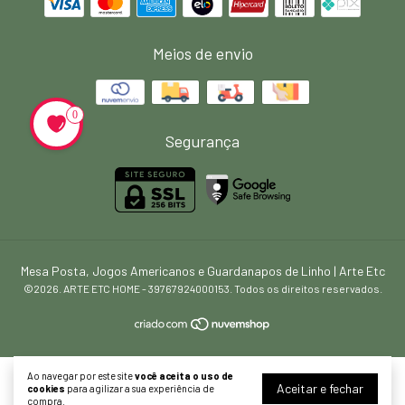
Meios de envio
0
Segurança
Mesa Posta, Jogos Americanos e Guardanapos de Linho | Arte Etc
©2026. ARTE ETC HOME - 39767924000153. Todos os direitos reservados.
Ao navegar por este site
você aceita o uso de
Aceitar e fechar
cookies
para agilizar a sua experiência de
compra.