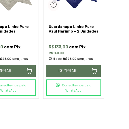
apo Linho Puro
Guardanapo Linho Puro
Unidades
Azul Marinho - 2 Unidades
00
com
Pix
R$133,00
com
Pix
R$140,00
$28,00
sem juros
5
x de
R$28,00
sem juros
MPRAR
COMPRAR
onsulte-nos pelo
Consulte-nos pelo
WhatsApp
WhatsApp