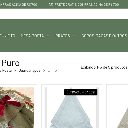
RAS ACIMA DE R$ 700
FRETE GRÁTIS COMPRAS ACIMA DE R$ 700
EU JEITO
MESA POSTA
PRATOS
COPOS, TAÇAS E OUTROS
 Puro
Exibindo 1-5 de 5 produtos
a Posta
Guardanapos
Linho
ÚLTIMAS UNIDADES!