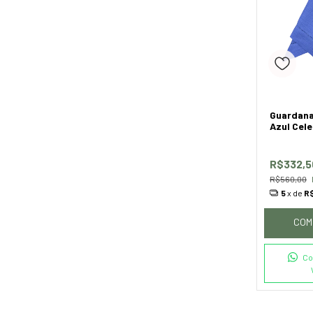
Guardana
Azul Cele
R$332,
R$560,00
5
x de
R
COM
Co