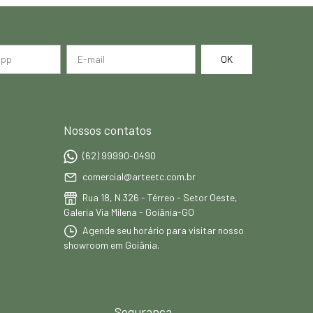
Nossos contatos
(62) 99990-0490
comercial@arteetc.com.br
Rua 18, N.326 - Térreo - Setor Oeste,
Galeria Via Milena - Goiânia-GO
Agende seu horário para visitar nosso
showroom em Goiânia.
Segurança