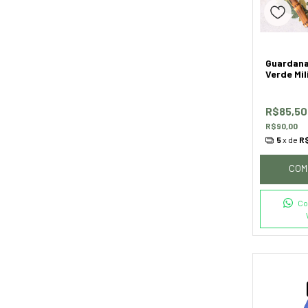
Guardana
Verde Mi
R$85,5
R$90,00
5
x de
R$
COM
Co