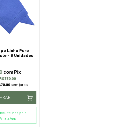
po Linho Puro
ste - 8 Unidades
50
com
Pix
R$350,00
$70,00
sem juros
PRAR
nsulte-nos pelo
WhatsApp