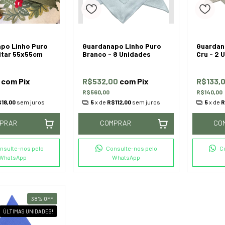
po Linho Puro
Guardanapo Linho Puro
Guardan
litar 55x55cm
Branco - 8 Unidades
Cru - 2 
0
com
Pix
R$532,00
com
Pix
R$133,
R$560,00
R$140,00
18,00
sem juros
5
x de
R$112,00
sem juros
5
x de
R
PRAR
COMPRAR
CO
nsulte-nos pelo
Consulte-nos pelo
C
WhatsApp
WhatsApp
38
%
OFF
ÚLTIMAS UNIDADES!