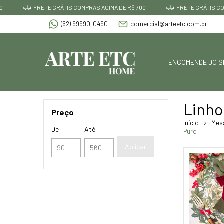
FRETE GRÁTIS COMPRAS ACIMA DE R$ 700
FRETE GRÁTIS COMP
(62) 99990-0490
comercial@arteetc.com.br
ENCOMENDE DO S
Linho
Preço
Início
Mes
De
Até
Puro
Aplicar