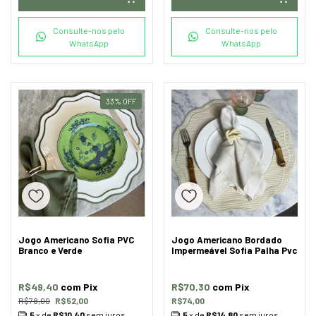
Consulte-nos pelo
Consulte-nos pelo
WhatsApp
WhatsApp
33
%
OFF
Jogo Americano Sofia PVC
Jogo Americano Bordado
Branco e Verde
Impermeável Sofia Palha Pvc
R$49,40
com
Pix
R$70,30
com
Pix
R$78,00
R$52,00
R$74,00
5
x de
R$10,40
sem juros
5
x de
R$14,80
sem juros