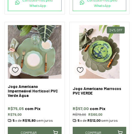
WhatsApp
WhatsApp
24
%
OFF
Jogo Americano
Jogo Americano Marrocos
Impermeável Horticool PVC
PVC VERDE
Verde Àgua
R$75,05
com
Pix
R$57,00
com
Pix
R$79,00
R$79,00
R$60,00
5
x de
R$15,80
sem juros
5
x de
R$12,00
sem juros
COMPRAR
COMPRAR