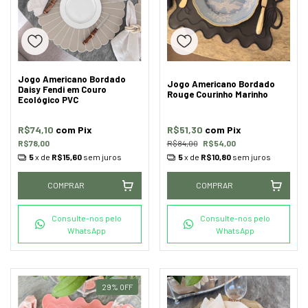
Jogo Americano Bordado
Jogo Americano Bordado
Daisy Fendi em Couro
Rouge Courinho Marinho
Ecológico PVC
R$74,10
com
Pix
R$51,30
com
Pix
R$78,00
R$84,00
R$54,00
5
x de
R$15,60
sem juros
5
x de
R$10,80
sem juros
COMPRAR
COMPRAR
Consulte-nos pelo
Consulte-nos pelo
WhatsApp
WhatsApp
29
%
OFF