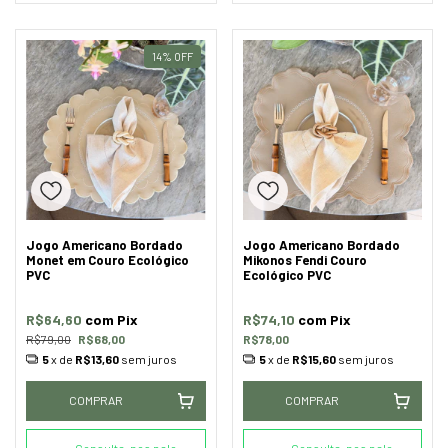
14
%
OFF
Jogo Americano Bordado
Jogo Americano Bordado
Monet em Couro Ecológico
Mikonos Fendi Couro
PVC
Ecológico PVC
R$64,60
com
Pix
R$74,10
com
Pix
R$79,00
R$68,00
R$78,00
5
x de
R$13,60
sem juros
5
x de
R$15,60
sem juros
COMPRAR
COMPRAR
Consulte-nos pelo
Consulte-nos pelo