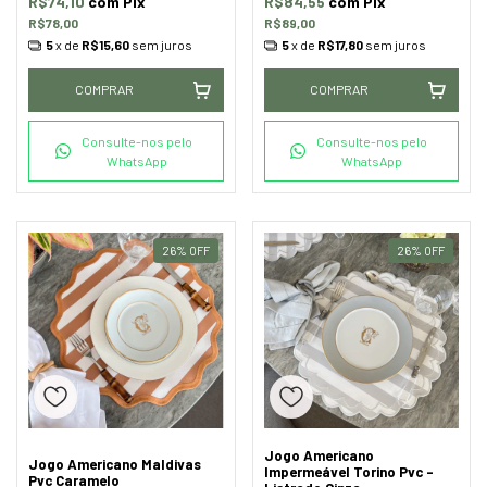
R$74,10
com
Pix
R$84,55
com
Pix
R$78,00
R$89,00
5
x de
R$15,60
sem juros
5
x de
R$17,80
sem juros
COMPRAR
COMPRAR
Consulte-nos pelo
Consulte-nos pelo
WhatsApp
WhatsApp
26
%
OFF
26
%
OFF
Jogo Americano
Jogo Americano Maldivas
Impermeável Torino Pvc -
Pvc Caramelo