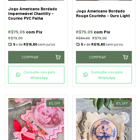
Jogo Americano Bordado
Jogo Americano Bordado
Impermeável Chantilly -
Rouge Courinho - Ouro Light
Courino PVC Palha
R$75,05
com
Pix
R$75,05
com
Pix
R$79,00
R$84,00
R$79,00
5
x de
R$15,80
sem juros
5
x de
R$15,80
sem juros
COMPRAR
COMPRAR
Consulte-nos pelo
Consulte-nos pelo
WhatsApp
WhatsApp
6
%
OFF
6
%
OFF