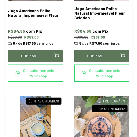
Jogo Americano Palha
Jogo Americano Palha
Natural Impermeável Fleur
Natural Impermeável Fleur
Celadon
R$84,55
com
Pix
R$84,55
com
Pix
R$98,00
R$89,00
R$98,00
R$89,00
5
x de
R$17,80
sem juros
5
x de
R$17,80
sem juros
COMPRAR
COMPRAR
Consulte-nos pelo
Consulte-nos pelo
WhatsApp
WhatsApp
ÚLTIMAS UNIDADES!
FRETE GRÁTIS
ÚLTIMAS UNIDADES!