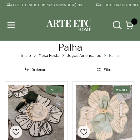
FRETE GRÁTIS COMPRAS ACIMA DE R$ 700
FRETE GRÁTIS COMPRAS 
0
Palha
Início
Mesa Posta
Jogos Americanos
Palha
Ordenar
Filtrar
9
%
OFF
9
%
OFF