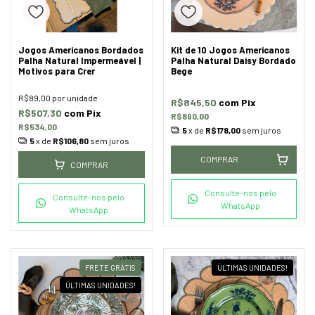
Jogos Americanos Bordados
Kit de 10 Jogos Americanos
Palha Natural Impermeável |
Palha Natural Daisy Bordado
Motivos para Crer
Bege
R$89,00
por unidade
R$845,50
com
Pix
R$507,30
com
Pix
R$890,00
R$534,00
5
x de
R$178,00
sem juros
5
x de
R$106,80
sem juros
COMPRAR
COMPRAR
Consulte-nos pelo
Consulte-nos pelo
WhatsApp
WhatsApp
FRETE GRÁTIS
ÚLTIMAS UNIDADES!
ÚLTIMAS UNIDADES!