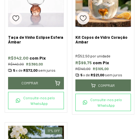
Taça de Vinho Eclipse Esfera
Kit Copos de Vidro Coração
Âmbar
Ambar
R$52,50
por unidade
R$342,00
com
Pix
R$99,75
com
Pix
R$440,00
R$360,00
R$140,00
R$105,00
5
x de
R$72,00
sem juros
5
x de
R$21,00
sem juros
COMPRAR
COMPRAR
Consulte-nos pelo
Consulte-nos pelo
WhatsApp
WhatsApp
17
%
OFF