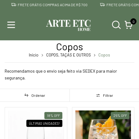
FRETE GRÁTIS COMPRAS ACIMA DE R$ 700
FRETE GRÁTIS COMPR
0
Copos
Início
COPOS, TAÇAS E OUTROS
Copos
Recomendamos que o envio seja feito via SEDEX para maior
segurança.
Ordenar
Filtrar
18
%
OFF
25
%
OFF
ÚLTIMAS UNIDADES!