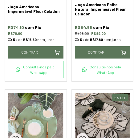
Jogo Americano Palha
Jogo Americano
Natural Impermeável Fleur
Impermeável Fleur Celadon
Celadon
R$74,10
com
Pix
R$84,55
com
Pix
R$78,00
R$98,00
R$89,00
5
x de
R$15,60
sem juros
5
x de
R$17,80
sem juros
COMPRAR
COMPRAR
Consulte-nos pelo
Consulte-nos pelo
WhatsApp
WhatsApp
9
%
OFF