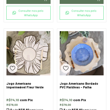
Consulte-nos pelo
Consulte-nos pelo
WhatsApp
WhatsApp
Jogo Americano
Jogo Americano Bordado
Impermeável Fleur Verde
PVC Maldivas - Palha
R$74,10
com
Pix
R$74,10
com
Pix
R$78,00
R$78,00
5
x de
R$15,60
sem juros
5
x de
R$15,60
sem juros