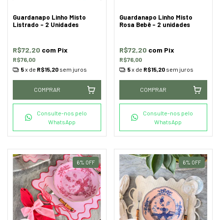
Guardanapo Linho Misto
Guardanapo Linho Misto
Listrado - 2 Unidades
Rosa Bebê - 2 unidades
R$72,20
com
Pix
R$72,20
com
Pix
R$76,00
R$76,00
5
x de
R$15,20
sem juros
5
x de
R$15,20
sem juros
COMPRAR
COMPRAR
Consulte-nos pelo
Consulte-nos pelo
WhatsApp
WhatsApp
6
%
OFF
6
%
OFF