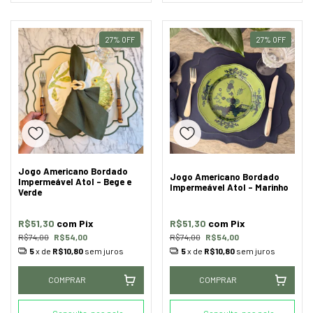
27
%
OFF
27
%
OFF
Jogo Americano Bordado
Jogo Americano Bordado
Impermeável Atol - Bege e
Impermeável Atol - Marinho
Verde
R$51,30
com
Pix
R$51,30
com
Pix
R$74,00
R$54,00
R$74,00
R$54,00
5
x de
R$10,80
sem juros
5
x de
R$10,80
sem juros
COMPRAR
COMPRAR
Consulte-nos pelo
Consulte-nos pelo