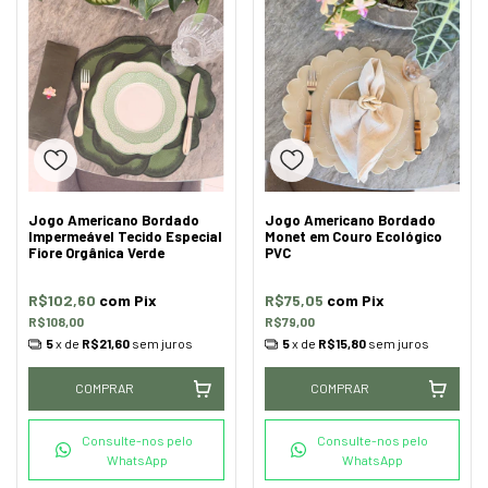
Jogo Americano Bordado
Jogo Americano Bordado
Impermeável Tecido Especial
Monet em Couro Ecológico
Fiore Orgânica Verde
PVC
R$102,60
com
Pix
R$75,05
com
Pix
R$108,00
R$79,00
5
x de
R$21,60
sem juros
5
x de
R$15,80
sem juros
COMPRAR
COMPRAR
Consulte-nos pelo
Consulte-nos pelo
WhatsApp
WhatsApp