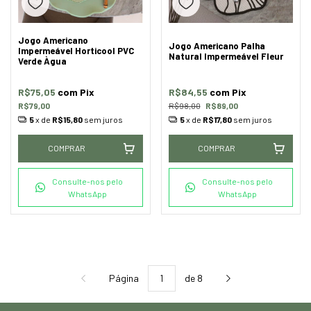
Jogo Americano
Jogo Americano Palha
Impermeável Horticool PVC
Natural Impermeável Fleur
Verde Àgua
R$75,05
com
Pix
R$84,55
com
Pix
R$79,00
R$98,00
R$89,00
5
x de
R$15,80
sem juros
5
x de
R$17,80
sem juros
COMPRAR
COMPRAR
Consulte-nos pelo
Consulte-nos pelo
WhatsApp
WhatsApp
Página
de 8