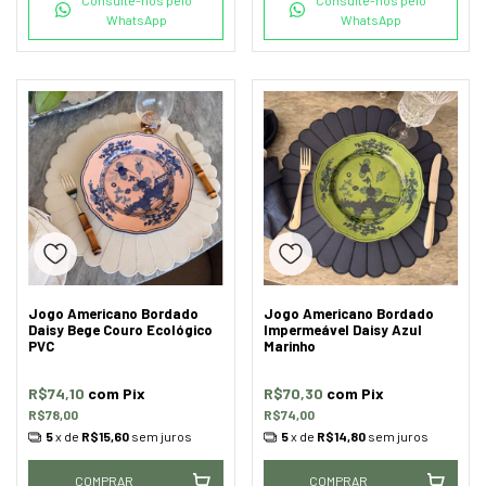
WhatsApp
WhatsApp
Jogo Americano Bordado
Jogo Americano Bordado
Daisy Bege Couro Ecológico
Impermeável Daisy Azul
PVC
Marinho
R$74,10
com
Pix
R$70,30
com
Pix
R$78,00
R$74,00
5
x de
R$15,60
sem juros
5
x de
R$14,80
sem juros
COMPRAR
COMPRAR