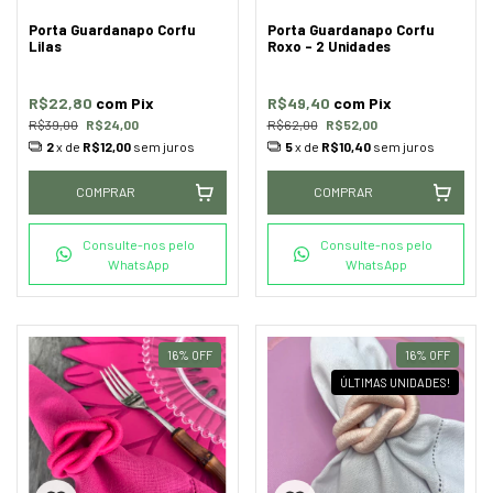
Porta Guardanapo Corfu
Porta Guardanapo Corfu
Lilas
Roxo - 2 Unidades
R$22,80
com
Pix
R$49,40
com
Pix
R$39,00
R$24,00
R$62,00
R$52,00
2
x de
R$12,00
sem juros
5
x de
R$10,40
sem juros
COMPRAR
COMPRAR
Consulte-nos pelo
Consulte-nos pelo
WhatsApp
WhatsApp
16
%
OFF
16
%
OFF
ÚLTIMAS UNIDADES!