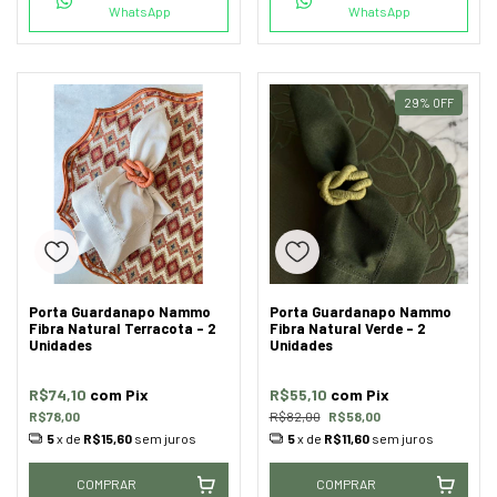
WhatsApp
WhatsApp
29
%
OFF
Porta Guardanapo Nammo
Porta Guardanapo Nammo
Fibra Natural Terracota - 2
Fibra Natural Verde - 2
Unidades
Unidades
R$74,10
com
Pix
R$55,10
com
Pix
R$78,00
R$82,00
R$58,00
5
x de
R$15,60
sem juros
5
x de
R$11,60
sem juros
COMPRAR
COMPRAR