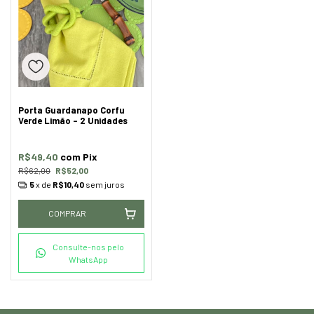
Porta Guardanapo Corfu
Verde Limão - 2 Unidades
R$49,40
com
Pix
R$62,00
R$52,00
5
x de
R$10,40
sem juros
COMPRAR
Consulte-nos pelo
WhatsApp