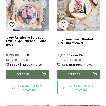
Jogo Americano Bordado
Jogo Americano Bordado
PVC Rouge Courinho - Palha
Nice Impermeável
Bege
R$75,05
com
Pix
R$56,05
com
Pix
R$84,00
R$79,00
R$79,00
R$59,00
5
x de
R$15,80
sem juros
5
x de
R$11,80
sem juros
COMPRAR
COMPRAR
Consulte-nos pelo
Consulte-nos pelo
WhatsApp
WhatsApp