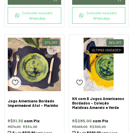
Consulte-nos pelo
Consulte-nos pelo
WhatsApp
WhatsApp
27
%
OFF
36
%
OFF
ÚLTIMAS UNIDADES!
Kit com 6 Jogos Americanos
Jogo Americano Bordado
Bordados - Coleção
Impermeável Atol - Marinho
Maldivas Amarelo e Verde
R$51,30
com
Pix
R$285,00
com
Pix
R$74,00
R$54,00
R$468,00
R$300,00
5
x de
R$10,80
sem juros
5
x de
R$60,00
sem juros