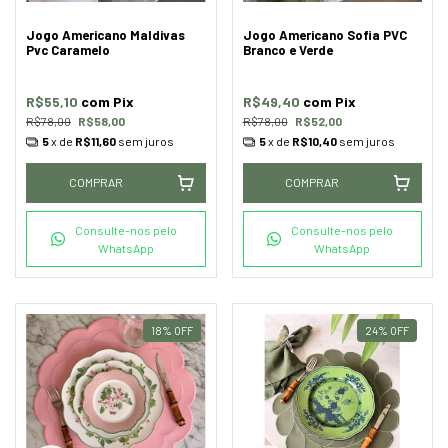
Jogo Americano Maldivas
Jogo Americano Sofia PVC
Pvc Caramelo
Branco e Verde
R$55,10
com
Pix
R$49,40
com
Pix
R$78,00
R$58,00
R$78,00
R$52,00
5
x de
R$11,60
sem juros
5
x de
R$10,40
sem juros
COMPRAR
COMPRAR
Consulte-nos pelo
Consulte-nos pelo
WhatsApp
WhatsApp
18
%
OFF
24
%
OFF