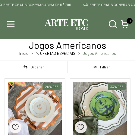
 GRÁTIS COMPRAS ACIMA DE R$ 700
FRETE GRÁTIS COMPRAS ACIMA DE R
0
Jogos Americanos
Início
% OFERTAS ESPECIAIS
Jogos Americanos
Ordenar
Filtrar
26
%
OFF
33
%
OFF