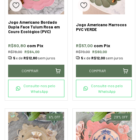
Jogo Americano Bordado
Jogo Americano Marrocos
Dupla Face Tulum Rosa em
PVC VERDE
Couro Ecológico (PVC)
R$60,80
com
Pix
R$57,00
com
Pix
R$78,00
R$64,00
R$79,00
R$60,00
5
x de
R$12,80
sem juros
5
x de
R$12,00
sem juros
COMPRAR
COMPRAR
Consulte-nos pelo
Consulte-nos pelo
WhatsApp
WhatsApp
6
%
OFF
29
%
OFF