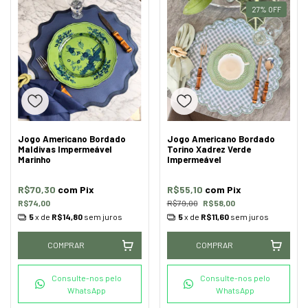
27
%
OFF
Jogo Americano Bordado
Jogo Americano Bordado
Maldivas Impermeável
Torino Xadrez Verde
Marinho
Impermeável
R$70,30
com
Pix
R$55,10
com
Pix
R$74,00
R$79,00
R$58,00
5
x de
R$14,80
sem juros
5
x de
R$11,60
sem juros
COMPRAR
COMPRAR
Consulte-nos pelo
Consulte-nos pelo
WhatsApp
WhatsApp