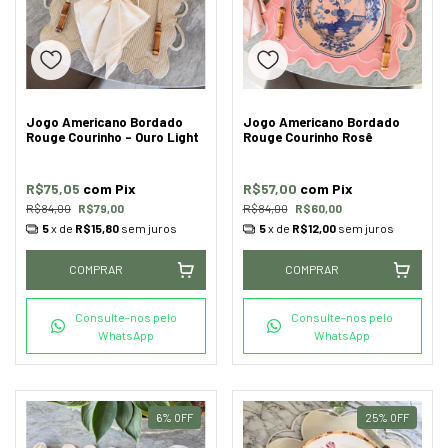
Jogo Americano Bordado
Jogo Americano Bordado
Rouge Courinho - Ouro Light
Rouge Courinho Rosê
R$75,05
com
Pix
R$57,00
com
Pix
R$84,00
R$79,00
R$84,00
R$60,00
5
x de
R$15,80
sem juros
5
x de
R$12,00
sem juros
COMPRAR
COMPRAR
Consulte-nos pelo
Consulte-nos pelo
WhatsApp
WhatsApp
6
%
OFF
25
%
OFF