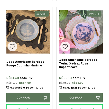
36
%
OFF
27
%
OFF
Jogo Americano Bordado
Jogo Americano Bordado
Torino Xadrez Rosa
Rouge Courinho Marinho
Impermeável
R$51,30
com
Pix
R$55,10
com
Pix
R$84,00
R$54,00
R$79,00
R$58,00
5
x de
R$10,80
sem juros
5
x de
R$11,60
sem juros
COMPRAR
COMPRAR
Consulte-nos pelo
Consulte-nos pelo