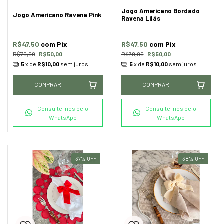
Jogo Americano Bordado
Jogo Americano Ravena Pink
Ravena Lilás
R$47,50
com
Pix
R$47,50
com
Pix
R$79,00
R$50,00
R$79,00
R$50,00
5
x de
R$10,00
sem juros
5
x de
R$10,00
sem juros
COMPRAR
COMPRAR
Consulte-nos pelo
Consulte-nos pelo
WhatsApp
WhatsApp
37
%
OFF
38
%
OFF