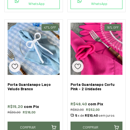
WhatsApp
WhatsApp
47
%
OFF
16
%
OFF
Porta Guardanapo Laço
Porta Guardanapo Corfu
Veludo Branco
Pink - 2 Unidades
R$49,40
com
Pix
R$15,20
com
Pix
R$62,00
R$52,00
R$30,00
R$16,00
5
x de
R$10,40
sem juros
COMPRAR
COMPRAR