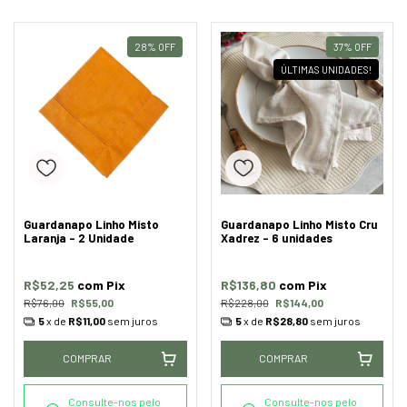
28
%
OFF
37
%
OFF
ÚLTIMAS UNIDADES!
Guardanapo Linho Misto
Guardanapo Linho Misto Cru
Laranja - 2 Unidade
Xadrez - 6 unidades
R$52,25
com
Pix
R$136,80
com
Pix
R$76,00
R$55,00
R$228,00
R$144,00
5
x de
R$11,00
sem juros
5
x de
R$28,80
sem juros
COMPRAR
COMPRAR
Consulte-nos pelo
Consulte-nos pelo