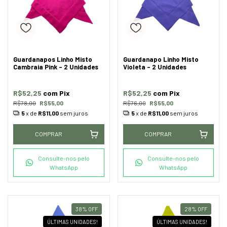
Guardanapos Linho Misto
Guardanapo Linho Misto
Cambraia Pink - 2 Unidades
Violeta - 2 Unidades
R$52,25
com
Pix
R$52,25
com
Pix
R$78,00
R$55,00
R$76,00
R$55,00
5
x de
R$11,00
sem juros
5
x de
R$11,00
sem juros
COMPRAR
COMPRAR
Consulte-nos pelo
Consulte-nos pelo
WhatsApp
WhatsApp
38
%
OFF
28
%
OFF
ÚLTIMAS UNIDADES!
ÚLTIMAS UNIDADES!