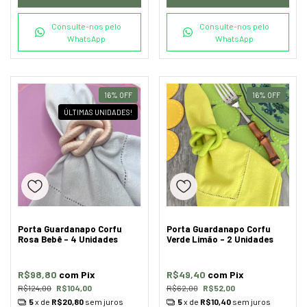
Consulte-nos pelo
Consulte-nos pelo
WhatsApp
WhatsApp
16
%
OFF
16
%
OFF
ÚLTIMAS UNIDADES!
Porta Guardanapo Corfu
Porta Guardanapo Corfu
Rosa Bebê - 4 Unidades
Verde Limão - 2 Unidades
R$98,80
com
Pix
R$49,40
com
Pix
R$124,00
R$104,00
R$62,00
R$52,00
5
x de
R$20,80
sem juros
5
x de
R$10,40
sem juros