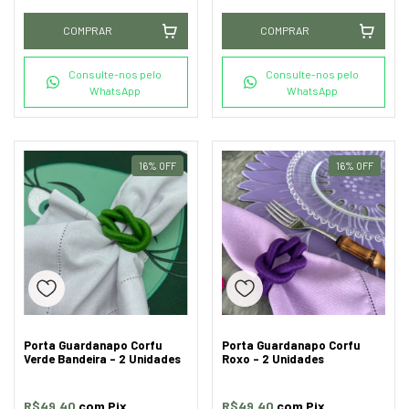
COMPRAR
COMPRAR
Consulte-nos pelo
Consulte-nos pelo
WhatsApp
WhatsApp
16
%
OFF
16
%
OFF
Porta Guardanapo Corfu
Porta Guardanapo Corfu
Verde Bandeira - 2 Unidades
Roxo - 2 Unidades
R$49,40
com
Pix
R$49,40
com
Pix