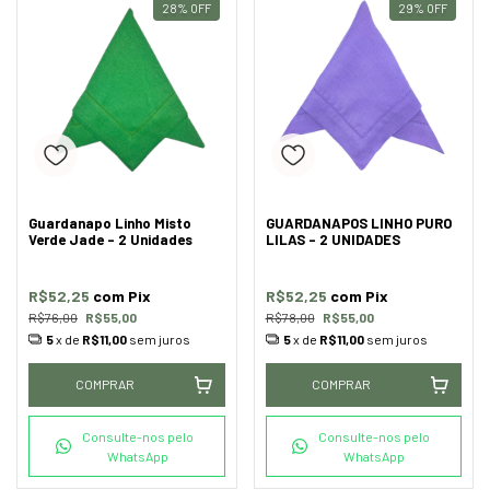
28
%
OFF
29
%
OFF
Guardanapo Linho Misto
GUARDANAPOS LINHO PURO
Verde Jade - 2 Unidades
LILAS - 2 UNIDADES
R$52,25
com
Pix
R$52,25
com
Pix
R$76,00
R$55,00
R$78,00
R$55,00
5
x de
R$11,00
sem juros
5
x de
R$11,00
sem juros
COMPRAR
COMPRAR
Consulte-nos pelo
Consulte-nos pelo
WhatsApp
WhatsApp