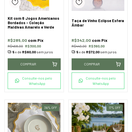
Kit com 6 Jogos Americanos
Taça de Vinho Eclipse Esfera
Bordados - Coleção
Âmbar
Maldivas Amarelo e Verde
R$285,00
com
Pix
R$342,00
com
Pix
R$468,00
R$300,00
R$440,00
R$360,00
5
x de
R$60,00
sem juros
5
x de
R$72,00
sem juros
COMPRAR
COMPRAR
Consulte-nos pelo
Consulte-nos pelo
WhatsApp
WhatsApp
36
%
OFF
17
%
OFF