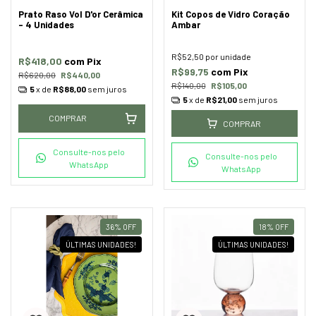
Prato Raso Vol D'or Cerâmica
Kit Copos de Vidro Coração
- 4 Unidades
Ambar
R$52,50
por unidade
R$418,00
com
Pix
R$99,75
com
Pix
R$620,00
R$440,00
R$140,00
R$105,00
5
x de
R$88,00
sem juros
5
x de
R$21,00
sem juros
COMPRAR
COMPRAR
Consulte-nos pelo
Consulte-nos pelo
WhatsApp
WhatsApp
36
%
OFF
18
%
OFF
ÚLTIMAS UNIDADES!
ÚLTIMAS UNIDADES!