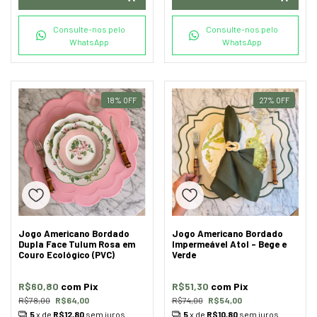
Consulte-nos pelo
Consulte-nos pelo
WhatsApp
WhatsApp
18
%
OFF
27
%
OFF
Jogo Americano Bordado
Jogo Americano Bordado
Dupla Face Tulum Rosa em
Impermeável Atol - Bege e
Couro Ecológico (PVC)
Verde
R$60,80
com
Pix
R$51,30
com
Pix
R$78,00
R$64,00
R$74,00
R$54,00
5
x de
R$12,80
sem juros
5
x de
R$10,80
sem juros