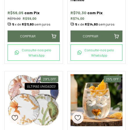
R$56,05
com
Pix
R$70,30
com
Pix
R$79,00
R$59,00
R$74,00
5
x de
R$11,80
sem juros
5
x de
R$14,80
sem juros
COMPRAR
COMPRAR
Consulte-nos pelo
Consulte-nos pelo
WhatsApp
WhatsApp
29
%
OFF
25
%
OFF
ÚLTIMAS UNIDADES!