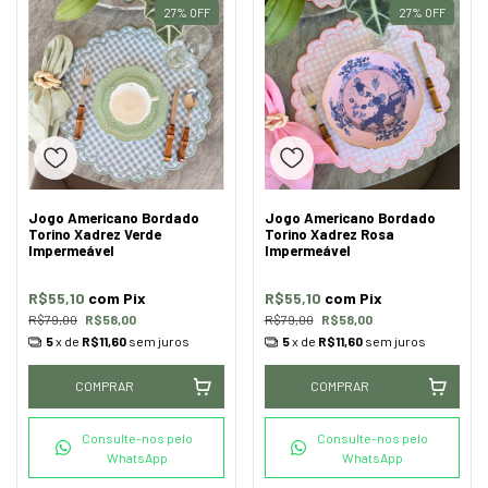
27
%
OFF
27
%
OFF
Jogo Americano Bordado
Jogo Americano Bordado
Torino Xadrez Verde
Torino Xadrez Rosa
Impermeável
Impermeável
R$55,10
com
Pix
R$55,10
com
Pix
R$79,00
R$58,00
R$79,00
R$58,00
5
x de
R$11,60
sem juros
5
x de
R$11,60
sem juros
COMPRAR
COMPRAR
Consulte-nos pelo
Consulte-nos pelo
WhatsApp
WhatsApp