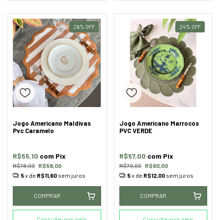
26
%
OFF
24
%
OFF
Jogo Americano Maldivas
Jogo Americano Marrocos
Pvc Caramelo
PVC VERDE
R$55,10
com
Pix
R$57,00
com
Pix
R$78,00
R$58,00
R$79,00
R$60,00
5
x de
R$11,60
sem juros
5
x de
R$12,00
sem juros
COMPRAR
COMPRAR
Consulte-nos pelo
Consulte-nos pelo