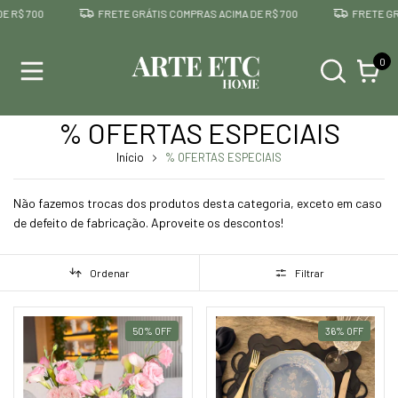
FRETE GRÁTIS COMPRAS ACIMA DE R$ 700
FRETE GRÁTIS COM
0
% OFERTAS ESPECIAIS
Início
% OFERTAS ESPECIAIS
Não fazemos trocas dos produtos desta categoria, exceto em caso
de defeito de fabricação. Aproveite os descontos!
Ordenar
Filtrar
50
%
OFF
36
%
OFF