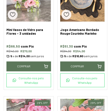
Mini Vasos de Vidro para
Jogo Americano Bordado
Flores - 3 unidades
Rouge Courinho Marinho
R$66,50
com
Pix
R$51,30
com
Pix
R$140,00
R$70,00
R$84,00
R$54,00
5
x de
R$14,00
sem juros
5
x de
R$10,80
sem juros
COMPRAR
COMPRAR
Consulte-nos pelo
Consulte-nos pelo
WhatsApp
WhatsApp
29
%
OFF
29
%
OFF