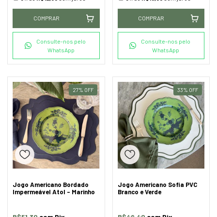
COMPRAR
COMPRAR
Consulte-nos pelo
Consulte-nos pelo
WhatsApp
WhatsApp
27
%
OFF
33
%
OFF
Jogo Americano Bordado
Jogo Americano Sofia PVC
Impermeável Atol - Marinho
Branco e Verde
R$51,30
com
Pix
R$49,40
com
Pix