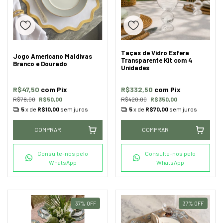
Taças de Vidro Esfera
Jogo Americano Maldivas
Transparente Kit com 4
Branco e Dourado
Unidades
R$47,50
com
Pix
R$332,50
com
Pix
R$78,00
R$50,00
R$420,00
R$350,00
5
x de
R$10,00
sem juros
5
x de
R$70,00
sem juros
COMPRAR
COMPRAR
Consulte-nos pelo
Consulte-nos pelo
WhatsApp
WhatsApp
37
%
OFF
37
%
OFF