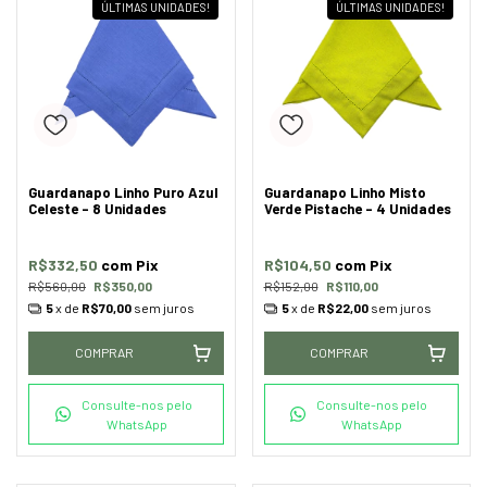
ÚLTIMAS UNIDADES!
ÚLTIMAS UNIDADES!
Guardanapo Linho Puro Azul
Guardanapo Linho Misto
Celeste - 8 Unidades
Verde Pistache - 4 Unidades
R$332,50
com
Pix
R$104,50
com
Pix
R$560,00
R$350,00
R$152,00
R$110,00
5
x de
R$70,00
sem juros
5
x de
R$22,00
sem juros
COMPRAR
COMPRAR
Consulte-nos pelo
Consulte-nos pelo
WhatsApp
WhatsApp