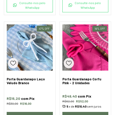
Consulte-nos pelo
Consulte-nos pelo
WhatsApp
WhatsApp
47
%
OFF
16
%
OFF
Porta Guardanapo Laço
Porta Guardanapo Corfu
Veludo Branco
Pink - 2 Unidades
R$49,40
com
Pix
R$15,20
com
Pix
R$62,00
R$52,00
R$30,00
R$16,00
5
x de
R$10,40
sem juros