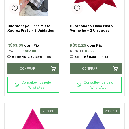
Guardanapo Linho Misto
Guardanapo Linho Misto
Xadrez Preto - 2 Unidades
Vermelho - 2 Unidades
R$59,85
com
Pix
R$52,25
com
Pix
R$78,00
R$63,00
R$76,00
R$55,00
5
x de
R$12,60
sem juros
5
x de
R$11,00
sem juros
COMPRAR
COMPRAR
Consulte-nos pelo
Consulte-nos pelo
WhatsApp
WhatsApp
29
%
OFF
28
%
OFF