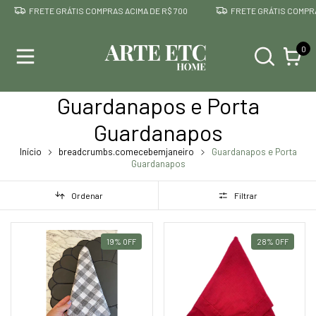
FRETE GRÁTIS COMPRAS ACIMA DE R$ 700
FRETE GRÁTIS COMPRAS AC
0
Guardanapos e Porta
Guardanapos
Início
breadcrumbs.comecebemjaneiro
Guardanapos e Porta
Guardanapos
Ordenar
Filtrar
19
%
OFF
28
%
OFF