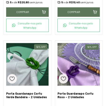
5
x de
R$20,80
sem juros
5
x de
R$10,40
sem juros
COMPRAR
COMPRAR
Consulte-nos pelo
Consulte-nos pelo
WhatsApp
WhatsApp
16
%
OFF
16
%
OFF
Porta Guardanapo Corfu
Porta Guardanapo Corfu
Verde Bandeira - 2 Unidades
Roxo - 2 Unidades