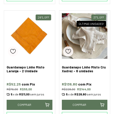
28
%
OFF
37
%
OFF
ÚLTIMAS UNIDADES!
Guardanapo Linho Misto
Guardanapo Linho Misto Cru
Laranja - 2 Unidade
Xadrez - 6 unidades
R$52,25
com
Pix
R$136,80
com
Pix
R$76,00
R$55,00
R$228,00
R$144,00
5
x de
R$11,00
sem juros
5
x de
R$28,80
sem juros
COMPRAR
COMPRAR