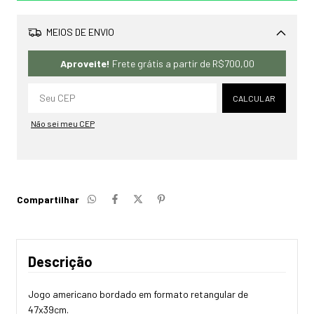
MEIOS DE ENVIO
Alterar CEP
Aproveite!
Frete grátis a partir de
R$700,00
CALCULAR
Não sei meu CEP
Compartilhar
Descrição
Jogo americano bordado em formato retangular de
47x39cm.