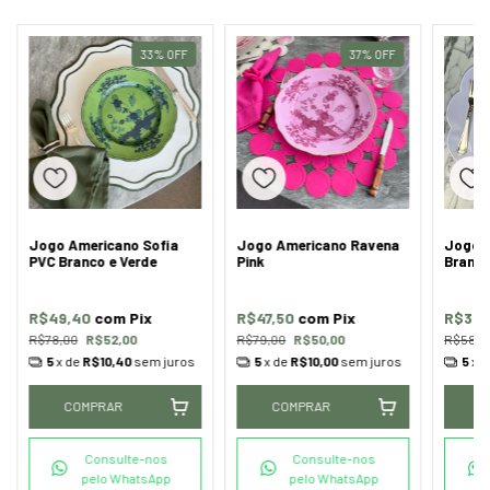
33
%
OFF
37
%
OFF
Jogo Americano Sofia
Jogo Americano Ravena
Jogo 
PVC Branco e Verde
Pink
Branco
R$49,40
com
Pix
R$47,50
com
Pix
R$351
R$78,00
R$52,00
R$79,00
R$50,00
R$580,
5
x de
R$10,40
sem juros
5
x de
R$10,00
sem juros
5
x 
COMPRAR
COMPRAR
C
Consulte-nos
Consulte-nos
pelo WhatsApp
pelo WhatsApp