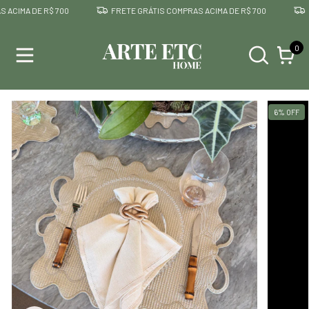
CIMA DE R$ 700
FRETE GRÁTIS COMPRAS ACIMA DE R$ 700
FR
0
6
%
OFF