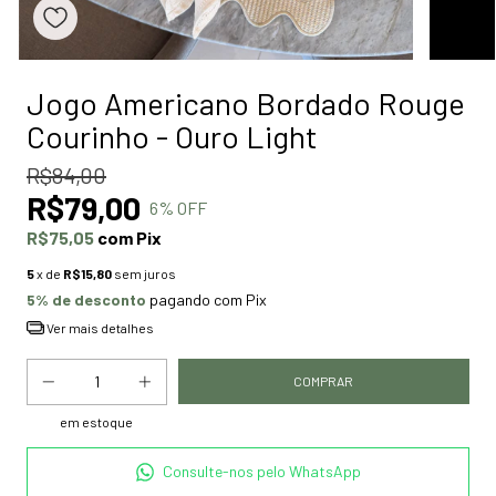
Jogo Americano Bordado Rouge
Courinho - Ouro Light
R$84,00
R$79,00
6
% OFF
R$75,05
com
Pix
5
x de
R$15,80
sem juros
5% de desconto
pagando com Pix
Ver mais detalhes
em estoque
Consulte-nos pelo WhatsApp