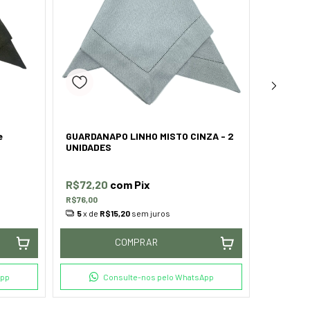
e
GUARDANAPO LINHO MISTO CINZA - 2
Guardan
UNIDADES
Pistache
R$72,20
com
Pix
R$104,
R$76,00
R$152,00
5
x de
R$15,20
sem juros
5
x de
R
COMPRAR
App
Consulte-nos pelo WhatsApp