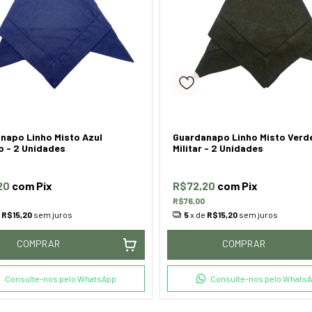
napo Linho Misto Azul
Guardanapo Linho Misto Verd
o - 2 Unidades
Militar - 2 Unidades
20
com
Pix
R$72,20
com
Pix
R$76,00
e
R$15,20
sem juros
5
x de
R$15,20
sem juros
COMPRAR
COMPRAR
Consulte-nos pelo WhatsApp
Consulte-nos pelo Whats