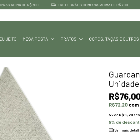
 ACIMA DE R$ 700
FRETE GRÁTIS COMPRAS ACIMA DE R$ 700
EU JEITO
MESA POSTA
PRATOS
COPOS, TAÇAS E OUTROS
Guardan
Unidade
R$76,0
R$72,20
com
5
x de
R$15,20
sem
5% de descon
Ver mais detal