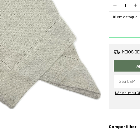
16
em estoque
MEIOS DE
A
Não sei meu C
Compartilhar