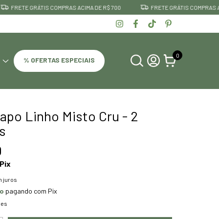
FRETE GRÁTIS COMPRAS ACIMA DE R$ 700
FRETE GRÁTIS COMPRAS ACIMA
0
% OFERTAS ESPECIAIS
apo Linho Misto Cru - 2
s
0
Pix
 juros
to
pagando com Pix
hes