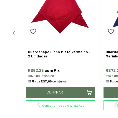
Guardanapo Linho Misto Vermelho -
Guarda
NIDADES
2 Unidades
Marinh
R$52,25
com
Pix
R$72,
R$76,00
R$55,00
R$76,00
5
x de
R$11,00
sem juros
5
x d
COMPRAR
tsApp
Consulte-nos pelo WhatsApp