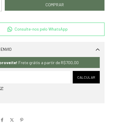
Consulte-nos pelo WhatsApp
 ENVIO
Alterar CEP
proveite!
Frete grátis a partir de
R$700,00
CALCULAR
EP