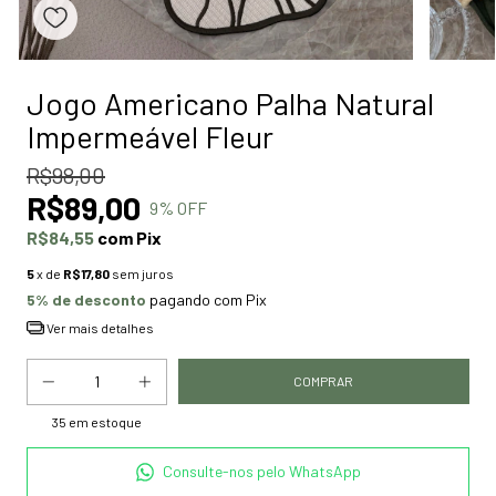
Jogo Americano Palha Natural
Impermeável Fleur
R$98,00
R$89,00
9
% OFF
R$84,55
com
Pix
5
x de
R$17,80
sem juros
5% de desconto
pagando com Pix
Ver mais detalhes
35
em estoque
Consulte-nos pelo WhatsApp